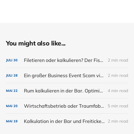
You might also like...
Filetieren oder kalkulieren? Der Fisch muss dem Gast schmecken...
2 min read
JULI
30
Ein großer Business Event Scam via Eventbrite
2 min read
JULI
28
Rum kalkulieren in der Bar. Optimiere deine Erträge (Teil 3)
4 min read
MAI
22
Wirtschaftsbetrieb oder Traumfabrik? Deckungsbeitragskalkulation und Preisgestaltung in der Bar (Teil 1)
5 min read
MAI
20
Kalkulation in der Bar und Freitickets zum Bar Symposium Köln
2 min read
MAI
19