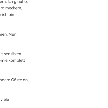
rn. Ich glaube,
ird meckern,
 ich bin
omen. Nur:
t sensiblen
omie komplett
ndere Gäste an,
viele