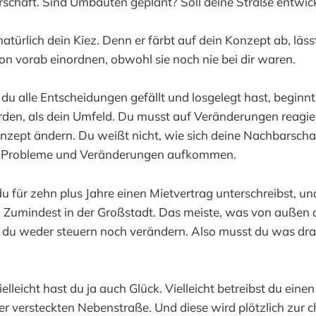
rschaft. Sind Umbauten geplant? Soll deine Straße entwic
 natürlich dein Kiez. Denn er färbt auf dein Konzept ab, läs
n vorab einordnen, obwohl sie noch nie bei dir waren.
u alle Entscheidungen gefällt und losgelegt hast, beginnt
den, als dein Umfeld. Du musst auf Veränderungen reagier
nzept ändern. Du weißt nicht, wie sich deine Nachbarscha
e Probleme und Veränderungen aufkommen.
 für zehn plus Jahre einen Mietvertrag unterschreibst, und 
aiv. Zumindest in der Großstadt. Das meiste, was von außen 
du weder steuern noch verändern. Also musst du was dr
lleicht hast du ja auch Glück. Vielleicht betreibst du einen
er versteckten Nebenstraße. Und diese wird plötzlich zur