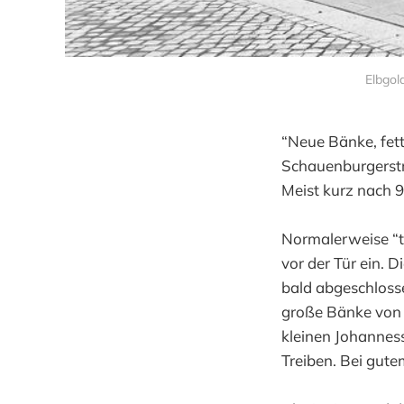
Elbgol
“Neue Bänke, fett
Schauenburgerstra
Meist kurz nach 9
Normalerweise “to
vor der Tür ein. 
bald abgeschlosse
große Bänke von d
kleinen Johannes
Treiben. Bei gute