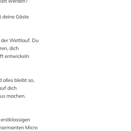
kelt werden?
st deine Gäste
 der Wettlauf. Du
en, dich
ft entwickeln
alles bleibt so,
auf dich
aus machen.
 erstklassigen
 charmanten Micro