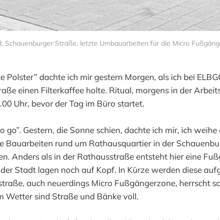
d, Schauenburger Straße, letzte Umbauarbeiten für die Micro Fußgän
e Polster” dachte ich mir gestern Morgen, als ich bei ELB
ße einen Filterkaffee holte. Ritual, morgens in der Arbei
.00 Uhr, bevor der Tag im Büro startet.
 go”. Gestern, die Sonne schien, dachte ich mir, ich weih
Die Bauarbeiten rund um Rathausquartier in der Schauenbu
n. Anders als in der Rathausstraße entsteht hier eine Fuß
er Stadt lagen noch auf Kopf. In Kürze werden diese aufges
straße, auch neuerdings Micro Fußgängerzone, herrscht s
m Wetter sind Straße und Bänke voll.