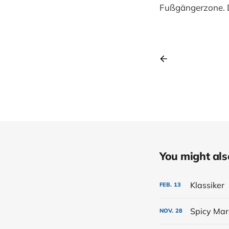
Fußgängerzone. D
You might also 
Klassiker
FEB.
13
Spicy Marg
NOV.
28