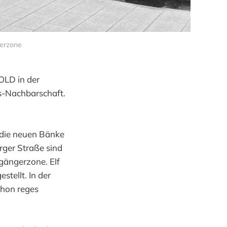
gerzone
GOLD in der
ts-Nachbarschaft.
e die neuen Bänke
rger Straße sind
gängerzone. Elf
tellt. In der
chon reges