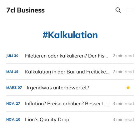
7cl Business
Kalkulation
Filetieren oder kalkulieren? Der Fisch muss dem Gast schmecken...
2 min read
JULI
30
Kalkulation in der Bar und Freitickets zum Bar Symposium Köln
2 min read
MAI
19
Irgendwas unterbewertet?
MÄRZ
07
Inflation? Preise erhöhen? Besser Laden voll machen.
3 min read
NOV.
27
Lion's Quality Drop
3 min read
NOV.
10