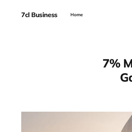
7cl Business
Home
7% M
Ga