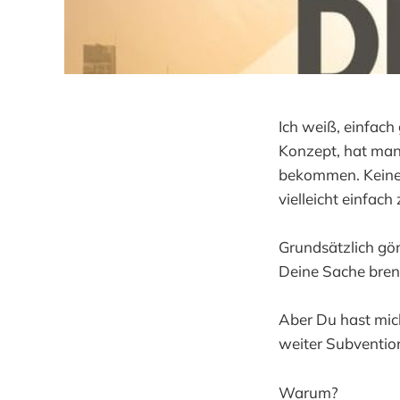
Ich weiß, einfach
Konzept, hat man 
bekommen. Keine „
vielleicht einfac
Grundsätzlich gön
Deine Sache brenns
Aber Du hast mich
weiter Subvention
Warum?