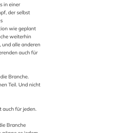
 in einer
f, der selbst
as
tion wie geplant
anche weiterhin
 und alle anderen
erenden auch für
 die Branche.
en Teil. Und nicht
t auch für jeden.
die Branche
h gönne es jedem.