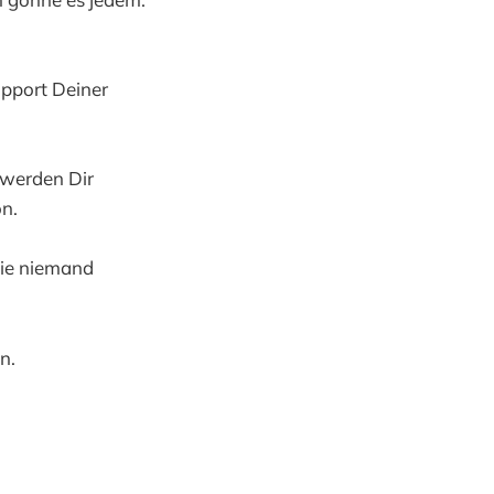
upport Deiner
 werden Dir
on.
die niemand
n.