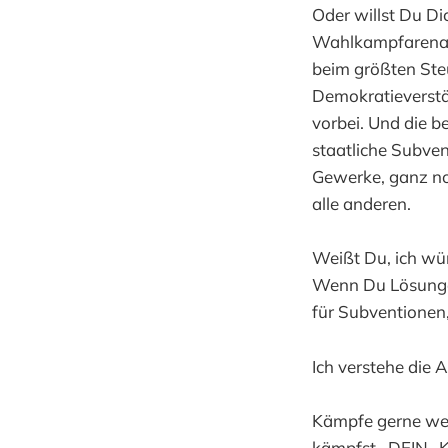
Oder willst Du Di
Wahlkampfarena b
beim größten Ste
Demokratieverstä
vorbei. Und die be
staatliche Subve
Gewerke, ganz no
alle anderen.
Weißt Du, ich wür
Wenn Du Lösungen 
für Subventionen,
Ich verstehe die 
Kämpfe gerne weit
kämpfst. DEIN „K