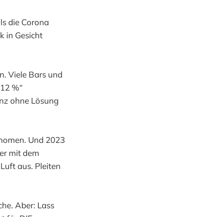
ls die Corona
 in Gesicht
n. Viele Bars und
„12 %“
anz ohne Lösung
ronomen. Und 2023
der mit dem
uft aus. Pleiten
che. Aber: Lass