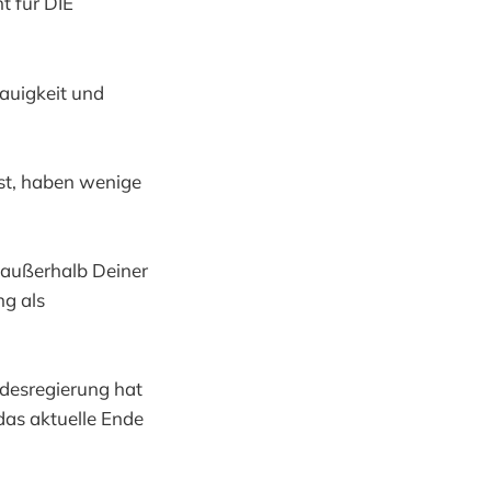
t für DIE
auigkeit und
st, haben wenige
 außerhalb Deiner
ng als
ndesregierung hat
das aktuelle Ende