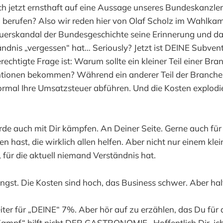
ch jetzt ernsthaft auf eine Aussage unseres Bundeskanzlers
erufen? Also wir reden hier von Olaf Scholz im Wahlkamp
uerskandal der Bundesgeschichte seine Erinnerung und d
ndnis „vergessen“ hat… Seriously? Jetzt ist DEINE Subven
rechtigte Frage ist: Warum sollte ein kleiner Teil einer Br
ntionen bekommen? Während ein anderer Teil der Branche,
rmal Ihre Umsatzsteuer abführen. Und die Kosten explodi
de auch mit Dir kämpfen. An Deiner Seite. Gerne auch für
hast, die wirklich allen helfen. Aber nicht nur einem klein
 für die aktuell niemand Verständnis hat.
Angst. Die Kosten sind hoch, das Business schwer. Aber hal
er für „DEINE“ 7%. Aber hör auf zu erzählen, das Du für 
ampf“ hilft nicht DER GASTRONOMIE. Hoffentlich Dir, ic