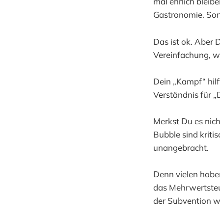
mal ehrlich bleib
Gastronomie. Son
Das ist ok. Aber
Vereinfachung, wie
Dein „Kampf“ hil
Verständnis für 
Merkst Du es nic
Bubble sind krit
unangebracht.
Denn vielen habe
das Mehrwertsteu
der Subvention w