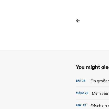
You might also 
Ein große
JULI
28
Mein vier
MÄRZ
20
Frisch an 
FEB.
27