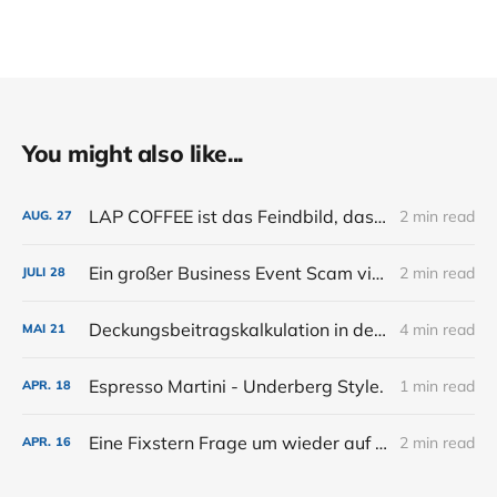
You might also like...
LAP COFFEE ist das Feindbild, das der Bar noch fehlt.
2 min read
AUG.
27
Ein großer Business Event Scam via Eventbrite
2 min read
JULI
28
Deckungsbeitragskalkulation in der Bar. Renner, Gewinner, Verlierer und Schläfer (Preisgestaltung Teil 2)
4 min read
MAI
21
Espresso Martini - Underberg Style.
1 min read
APR.
18
Eine Fixstern Frage um wieder auf Kurs zu kommen
2 min read
APR.
16