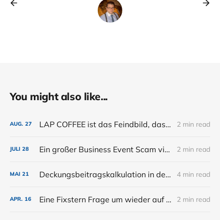
You might also like...
LAP COFFEE ist das Feindbild, das der Bar noch fehlt.
2 min read
AUG.
27
Ein großer Business Event Scam via Eventbrite
2 min read
JULI
28
Deckungsbeitragskalkulation in der Bar. Renner, Gewinner, Verlierer und Schläfer (Preisgestaltung Teil 2)
4 min read
MAI
21
Eine Fixstern Frage um wieder auf Kurs zu kommen
2 min read
APR.
16