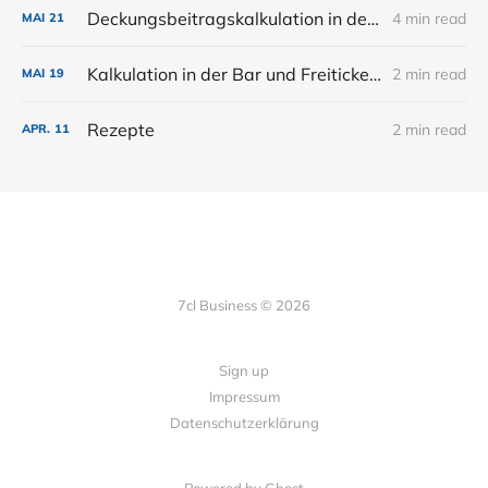
Deckungsbeitragskalkulation in der Bar. Renner, Gewinner, Verlierer und Schläfer (Preisgestaltung Teil 2)
4 min read
MAI
21
Kalkulation in der Bar und Freitickets zum Bar Symposium Köln
2 min read
MAI
19
Rezepte
2 min read
APR.
11
7cl Business © 2026
Sign up
Impressum
Datenschutzerklärung