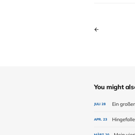
You might also 
Ein große
JULI
28
APR.
23
Mein vier
MÄRZ
20