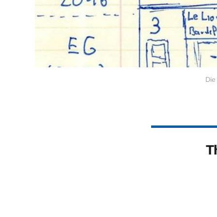
Die
T