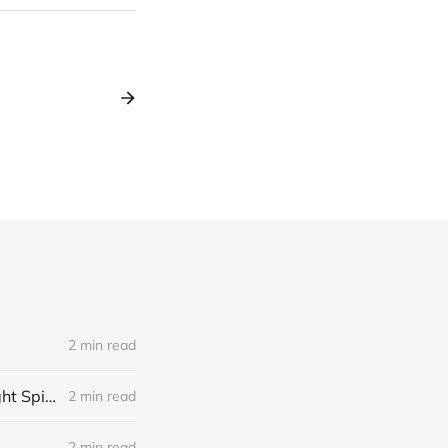
2 min read
Hingefallen, Krönchen richten, weitermachen. SUPASAWA jetzt bei Right Spirits
2 min read
2 min read