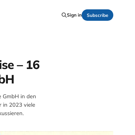
Sign in
Subscribe
se – 16
mbH
be GmbH in den
 in 2023 viele
ussieren.