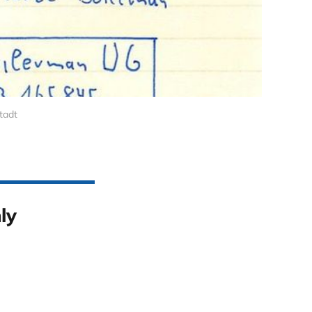
tadt
ly